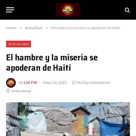
Home
»
Actualidad
»
El hambre y la miseria se apoderan de Haití
ACTUALIDAD
El hambre y la miseria se
apoderan de Haití
By
LIA FM
mayo 16, 2023
No hay comentarios
4 Mins Read