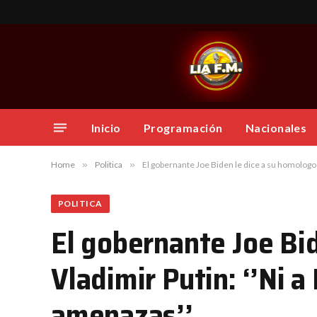
Inicio
Programación
Nacionales
Home
»
Politica
»
El gobernante Joe Biden le dice a su homologo 
POLITICA
El gobernante Joe Bi
Vladimir Putin: ‘’Ni a
amenazas’’