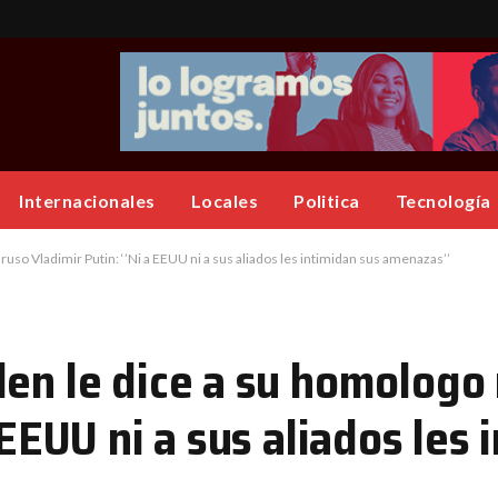
Internacionales
Locales
Politica
Tecnología
ruso Vladimir Putin: ‘’Ni a EEUU ni a sus aliados les intimidan sus amenazas’’
den le dice a su homologo
 EEUU ni a sus aliados les