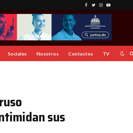
Facebook
Twitter
Instagram
YouTube
Sociales
Nosotros
Contactos
TV
 ruso
 intimidan sus