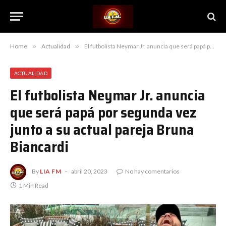
Home
»
Actualidad
»
El futbolista Neymar Jr. anuncia que será papá por segunda vez junto a su actual pareja Bruna Biancardi
ACTUALIDAD
El futbolista Neymar Jr. anuncia
que será papá por segunda vez
junto a su actual pareja Bruna
Biancardi
By
LIA FM
abril 20, 2023
No hay comentarios
1 Min Read