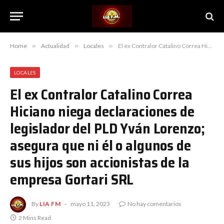
Home
»
Actualidad
»
Locales
»
El ex Contralor Catalino Correa Hiciano niega declaraciones de legislador del PLD Yván Lorenzo; asegura que ni él o algunos de sus hijos son accionistas de la empresa Gortari SRL
LOCALES
El ex Contralor Catalino Correa
Hiciano niega declaraciones de
legislador del PLD Yván Lorenzo;
asegura que ni él o algunos de
sus hijos son accionistas de la
empresa Gortari SRL
By
LIA FM
mayo 11, 2023
No hay comentarios
2 Mins Read