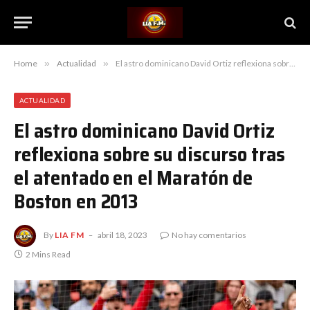
Home
»
Actualidad
»
El astro dominicano David Ortiz reflexiona sobre su discurso tras el atentado en el Maratón de Boston en 2013
ACTUALIDAD
El astro dominicano David Ortiz
reflexiona sobre su discurso tras
el atentado en el Maratón de
Boston en 2013
By
LIA FM
abril 18, 2023
No hay comentarios
2 Mins Read