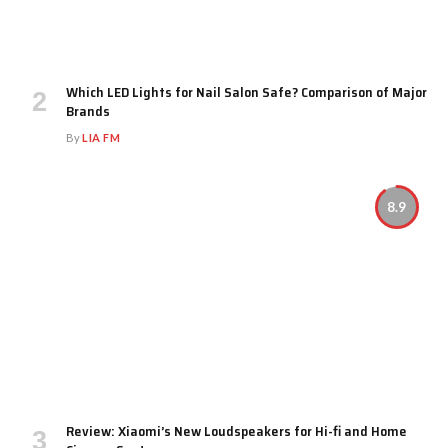
Which LED Lights for Nail Salon Safe? Comparison of Major
Brands
By
LIA FM
8.9
Review: Xiaomi’s New Loudspeakers for Hi-fi and Home