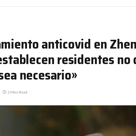
amiento anticovid en Zhe
 establecen residentes no
 sea necesario»
2 Mins Read