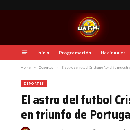
Inicio
Programación
Nacionales
Home
»
Deportes
»
El astro del futbol Cristiano Ronaldo muestr
DEPORTES
El astro del futbol C
en triunfo de Portug