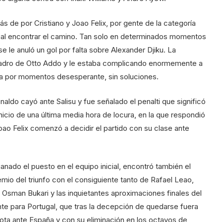
s de por Cristiano y Joao Felix, por gente de la categoría
gal encontrar el camino. Tan solo en determinados momentos
se le anuló un gol por falta sobre Alexander Djiku. La
 cuadro de Otto Addo y le estaba complicando enormemente a
nia por momentos desesperante, sin soluciones.
aldo cayó ante Salisu y fue señalado el penalti que significó
inicio de una última media hora de locura, en la que respondió
Joao Felix comenzó a decidir el partido con su clase ante
ganado el puesto en el equipo inicial, encontró también el
premio del triunfo con el consiguiente tanto de Rafael Leao,
e Osman Bukari y las inquietantes aproximaciones finales del
nte para Portugal, que tras la decepción de quedarse fuera
rrota ante España y con su eliminación en los octavos de