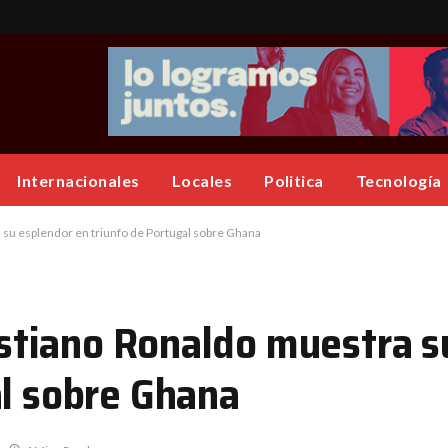
Internacionales
Locales
Politica
Tecnología
a su esplendor en triunfo de Portugal sobre Ghana
ristiano Ronaldo muestra 
al sobre Ghana