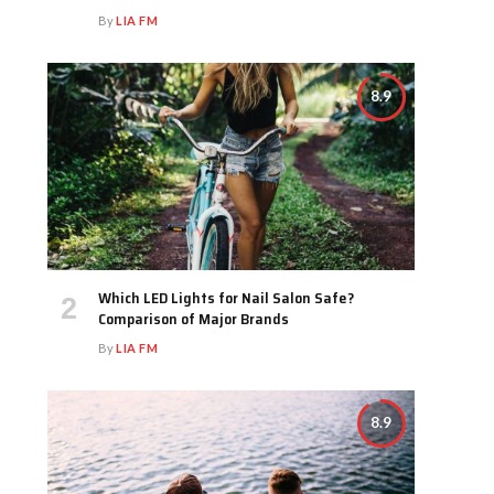
By
LIA FM
8.9
Which LED Lights for Nail Salon Safe?
Comparison of Major Brands
By
LIA FM
8.9