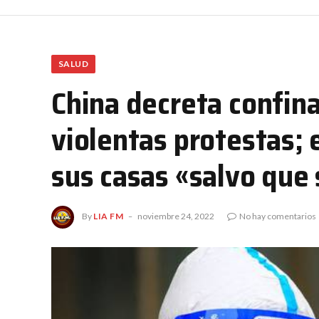
SALUD
China decreta confin
violentas protestas;
sus casas «salvo que
By
LIA FM
noviembre 24, 2022
No hay comentarios