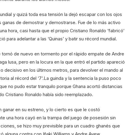
undial y quizá toda esa tensión la dejó escapar con los ojos
s ganas de demostrar y demostrarse. Fue de lo más activo
una hora, casi hasta que el propio Cristiano Ronaldo ‘fabricó’
 para adelantar a las ‘Quinas’ y batir su récord mundial.
e tornó de nuevo en tormento por el rápido empate de Andre
a lusa, pero en la locura en la que entró el partido apareció
co decisivo en los últimos metros, para devolver el mando al
toria al récord del ‘7’.La guinda y la sentencia la puso poco
ue no pudo estar tranquilo porque Ghana acortó distancias
do Cristiano Ronaldo había sido reemplazado.
n ganar en su estreno, y lo cierto es que le costó
te una hora cayó en la trampa del juego de posesión sin
ciones, se hizo muy previsible para un cuadro ghanés que
có alguna contra con Iñaki Williams y Andre Ayew.