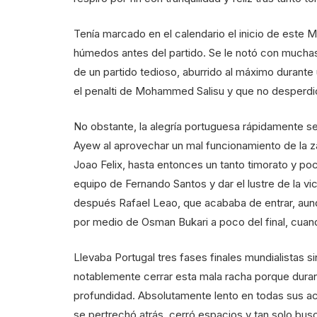
Tenía marcado en el calendario el inicio de este M
húmedos antes del partido. Se le notó con mucha
de un partido tedioso, aburrido al máximo durante 
el penalti de Mohammed Salisu y que no desperdició
No obstante, la alegría portuguesa rápidamente s
Ayew al aprovechar un mal funcionamiento de la zag
Joao Felix, hasta entonces un tanto timorato y po
equipo de Fernando Santos y dar el lustre de la vic
después Rafael Leao, que acababa de entrar, aunq
por medio de Osman Bukari a poco del final, cuan
Llevaba Portugal tres fases finales mundialistas si
notablemente cerrar esta mala racha porque duran
profundidad. Absolutamente lento en todas sus ac
se pertrechó atrás, cerró espacios y tan solo bus