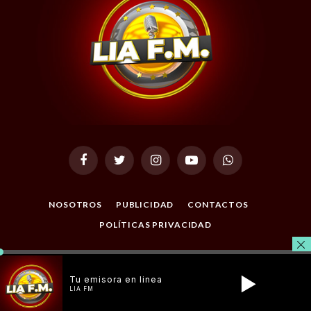
Facebook
Twitter
Instagram
YouTube
WhatsApp
NOSOTROS
PUBLICIDAD
CONTACTOS
POLÍTICAS PRIVACIDAD
© 2026 Todos los Derechos Reservados. Desarrollado por
Masterclic.Net
.
Tu emisora en linea
LIA FM