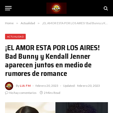
Home
»
Actualidad
»
¡EL AMOR ESTA POR LOS AIRES! Bad Bunny y Kendall Jenner aparecen juntos en medio de rumores de romance
ACTUALIDAD
¡EL AMOR ESTA POR LOS AIRES!
Bad Bunny y Kendall Jenner
aparecen juntos en medio de
rumores de romance
By
LIA FM
febrero 20, 2023
Updated:
febrero 20, 2023
No hay comentarios
2 Mins Read