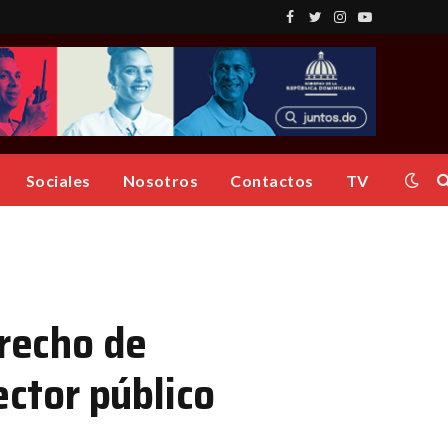
Facebook
Twitter
Instagram
YouTube
Sociales
Nosotros
Contactos
TV
erecho de
ector público