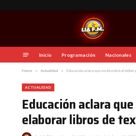
Inicio
Programación
Nacionales
Home
»
Actualidad
»
Educación aclara que no desistirá al deber 
ACTUALIDAD
Educación aclara que 
elaborar libros de te