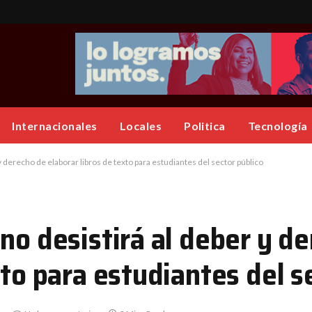
Internacionales
Locales
Politica
Tecnología
y derecho de elaborar libros de texto para estudiantes del sector público
no desistirá al deber y d
xto para estudiantes del s