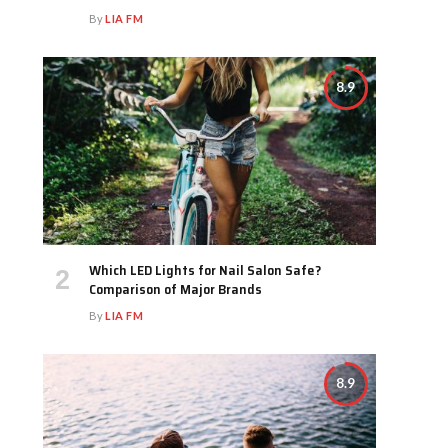
By
LIA FM
8.9
Which LED Lights for Nail Salon Safe?
Comparison of Major Brands
By
LIA FM
8.9