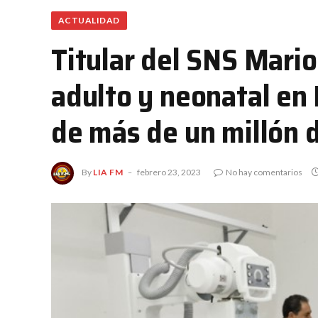
ACTUALIDAD
Titular del SNS Mario
adulto y neonatal en 
de más de un millón 
By
LIA FM
febrero 23, 2023
No hay comentarios