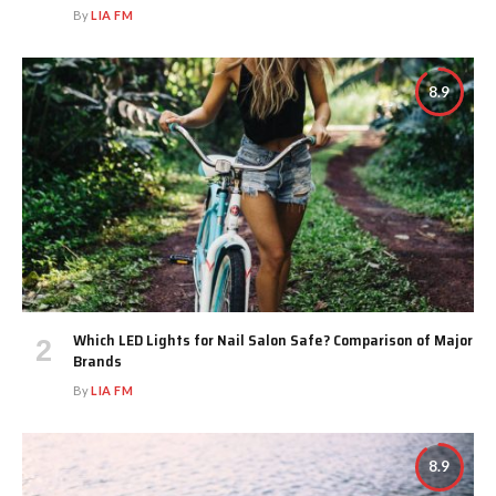
By
LIA FM
8.9
Which LED Lights for Nail Salon Safe? Comparison of Major
Brands
By
LIA FM
8.9