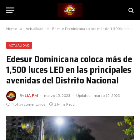
Home
»
Actualidad
»
Edesur Dominicana coloca más de 1,500 luces LED en las principales avenidas del Distrito Nacional
ACTUALIDAD
Edesur Dominicana coloca más de
1,500 luces LED en las principales
avenidas del Distrito Nacional
By
LIA FM
marzo 15, 2023
Updated:
marzo 15, 2023
No hay comentarios
2 Mins Read