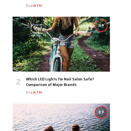
By
LIA FM
8.9
Which LED Lights for Nail Salon Safe?
Comparison of Major Brands
By
LIA FM
8.9