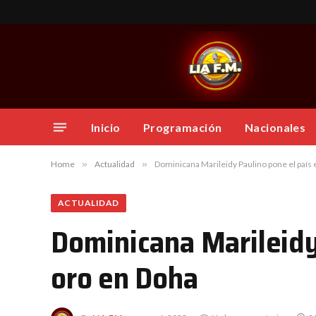
Inicio
Programación
Nacionales
Home
»
Actualidad
»
Dominicana Marileidy Paulino pone el país e
ACTUALIDAD
Dominicana Marileidy 
oro en Doha