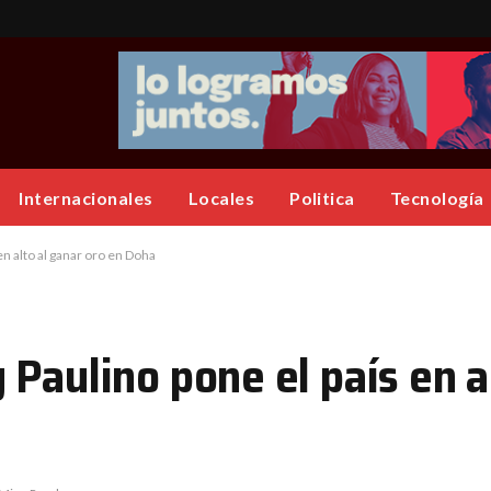
Internacionales
Locales
Politica
Tecnología
n alto al ganar oro en Doha
Paulino pone el país en a