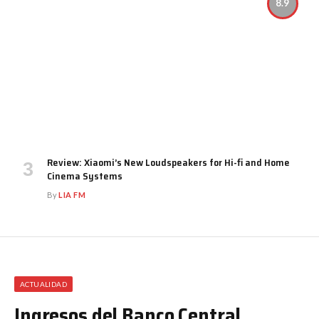
8.9
Review: Xiaomi’s New Loudspeakers for Hi-fi and Home
Cinema Systems
By
LIA FM
ACTUALIDAD
Ingresos del Banco Central