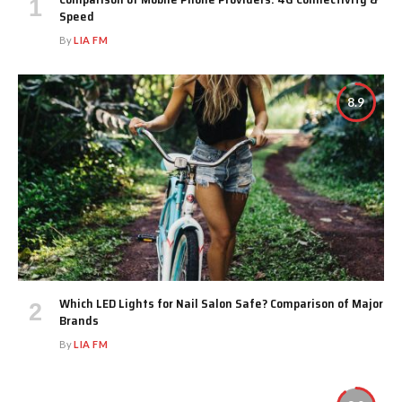
Speed
By
LIA FM
8.9
Which LED Lights for Nail Salon Safe? Comparison of Major
Brands
By
LIA FM