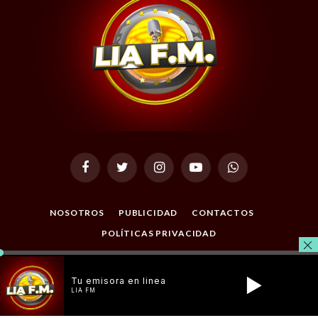
Facebook
Twitter
Instagram
YouTube
WhatsApp
NOSOTROS
PUBLICIDAD
CONTACTOS
POLÍTICAS PRIVACIDAD
© 2026 Todos los Derechos Reservados. Desarrollado por
Tu emisora en linea
Masterclic.Net
.
LIA FM