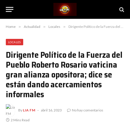
Home
»
Actualidad
»
Locales
»
Dirigente Político de la Fuerza del Pueblo Roberto Rosario vaticina gran alianza opositora; dice se están dando acercamientos informales
LOCALES
Dirigente Político de la Fuerza del
Pueblo Roberto Rosario vaticina
gran alianza opositora; dice se
están dando acercamientos
informales
By
LIA FM
abril 16, 2023
No hay comentarios
2 Mins Read