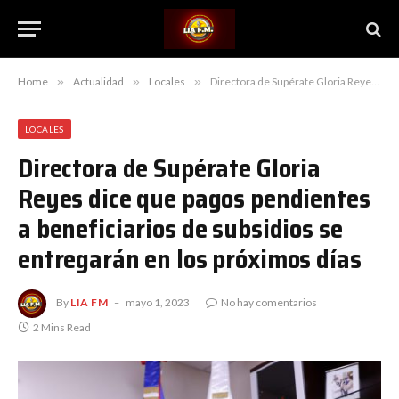
Home
»
Actualidad
»
Locales
»
Directora de Supérate Gloria Reyes dice que pagos pendientes a beneficiarios de subsidios se entregarán en los próximos días
LOCALES
Directora de Supérate Gloria
Reyes dice que pagos pendientes
a beneficiarios de subsidios se
entregarán en los próximos días
By
LIA FM
mayo 1, 2023
No hay comentarios
2 Mins Read