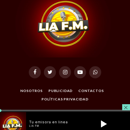
Facebook
Twitter
Instagram
YouTube
WhatsApp
NOSOTROS
PUBLICIDAD
CONTACTOS
POLÍTICAS PRIVACIDAD
© 2026 Todos los Derechos Reservados. Desarrollado por
Masterclic.Net
.
Tu emisora en linea
LIA FM