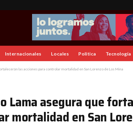
Internacionales
Locales
Politica
Tecnología
ortalecerán las acciones para controlar mortalidad en San Lorenzo de Los Mina
io Lama asegura que forta
lar mortalidad en San Lor