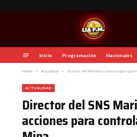
Inicio
Programación
Nacionales
Home
»
Actualidad
»
Director del SNS Mario Lama asegura que f
ACTUALIDAD
Director del SNS Mar
acciones para contro
Mina