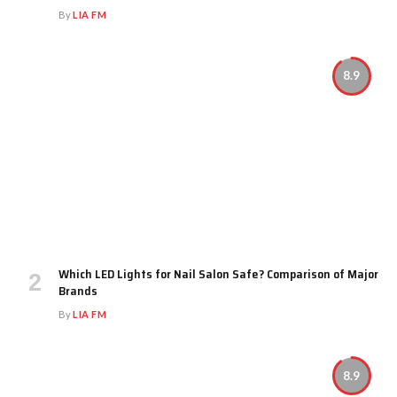
By
LIA FM
8.9
Which LED Lights for Nail Salon Safe? Comparison of Major
Brands
By
LIA FM
8.9