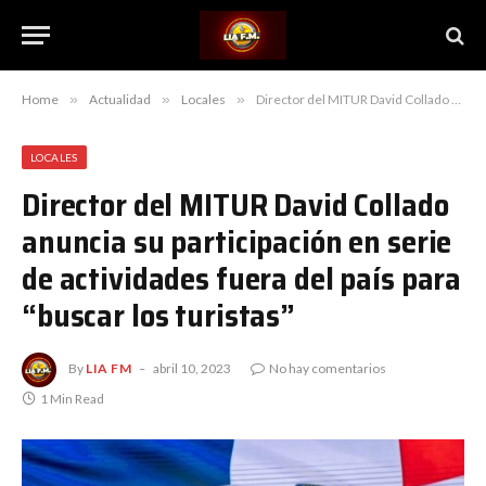
Home
»
Actualidad
»
Locales
»
Director del MITUR David Collado anuncia su participación en serie de actividades fuera del país para “buscar los turistas”
LOCALES
Director del MITUR David Collado
anuncia su participación en serie
de actividades fuera del país para
“buscar los turistas”
By
LIA FM
abril 10, 2023
No hay comentarios
1 Min Read