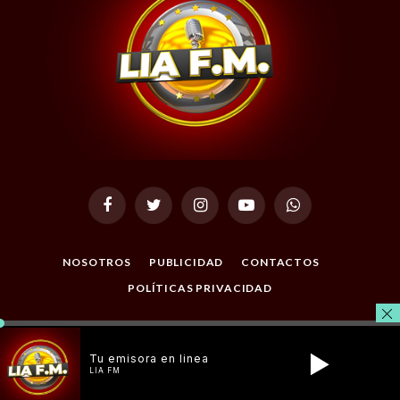
Facebook
Twitter
Instagram
YouTube
WhatsApp
NOSOTROS
PUBLICIDAD
CONTACTOS
POLÍTICAS PRIVACIDAD
© 2026 Todos los Derechos Reservados. Desarrollado por
Masterclic.Net
.
Tu emisora en linea
LIA FM