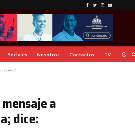
Facebook
Twitter
Instagram
YouTube
Sociales
Nosotros
Contactos
TV
os pesados”
e mensaje a
a; dice: