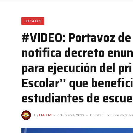
LOCALES
#VIDEO: Portavoz de 
notifica decreto enun
para ejecución del pr
Escolar’’ que benefic
estudiantes de escuel
By
LIA FM
octubre 24, 2022
Updated:
octubre 26, 202