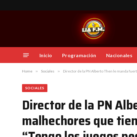
Inicio
Programación
Nacionales
Home
»
Sociales
»
Director de la PN Alberto Then le manda fuer
SOCIALES
Director de la PN Al
malhechores que tiene
“Tengo los juegos p