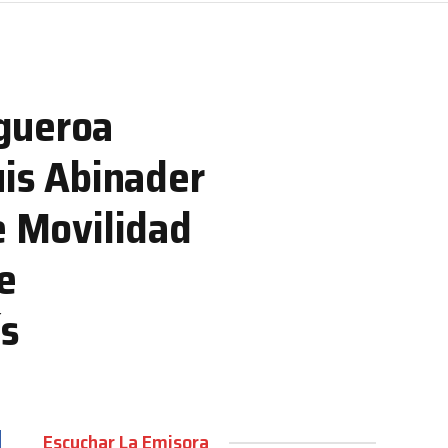
igueroa
uis Abinader
e Movilidad
e
ís
Escuchar La Emisora