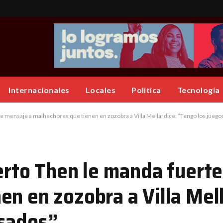
Internacionales
Locales
Politica
Tecnología
te mensaje a malhechores que tienen en zozobra a Villa Mella; dice: “Tengo los jueg
berto Then le manda fuert
n en zozobra a Villa Mell
esados”