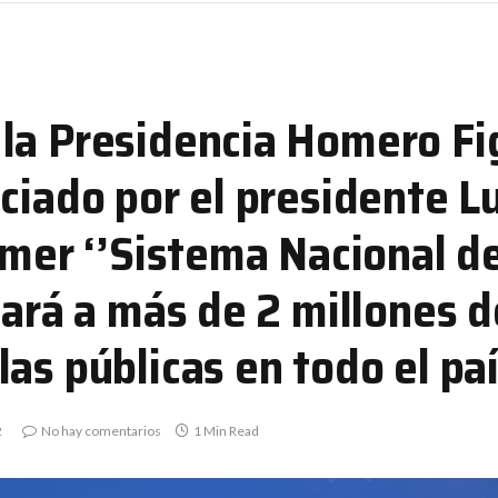
la Presidencia Homero F
ciado por el presidente L
imer ‘’Sistema Nacional d
iará a más de 2 millones d
as públicas en todo el pa
2
No hay comentarios
1 Min Read