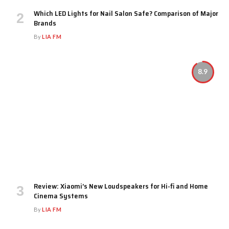
Which LED Lights for Nail Salon Safe? Comparison of Major
Brands
By
LIA FM
8.9
Review: Xiaomi’s New Loudspeakers for Hi-fi and Home
Cinema Systems
By
LIA FM