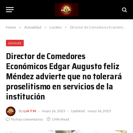
Home
»
Actualidad
»
Locales
»
Director de Comedores Económicos Edgar Augusto feliz Méndez advierte que no tolerará proselitismo en servicios de la institución
LOCALES
Director de Comedores
Económicos Edgar Augusto feliz
Méndez advierte que no tolerará
proselitismo en servicios de la
institución
By
LIA FM
mayo 16, 2023
Updated:
mayo 16, 2023
No hay comentarios
1 Min Read