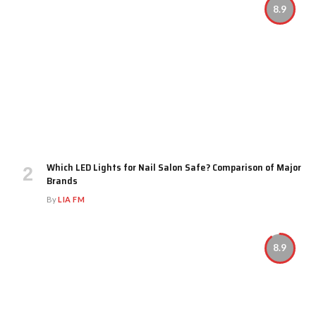
8.9
Which LED Lights for Nail Salon Safe? Comparison of Major
Brands
By
LIA FM
8.9