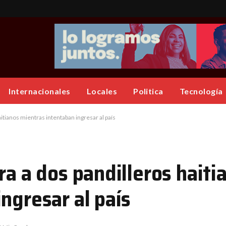
Internacionales
Locales
Politica
Tecnología
itianos mientras intentaban ingresar al país
ra a dos pandilleros haiti
ngresar al país