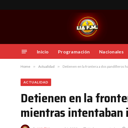
Inicio
Programación
Nacionales
Home
»
Actualidad
»
Detienen en la frontera a dos pandilleros ha
ACTUALIDAD
Detienen en la fronte
mientras intentaban i