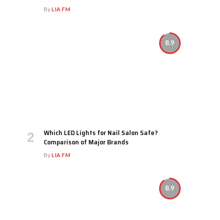
By
LIA FM
8.9
Which LED Lights for Nail Salon Safe?
Comparison of Major Brands
By
LIA FM
8.9