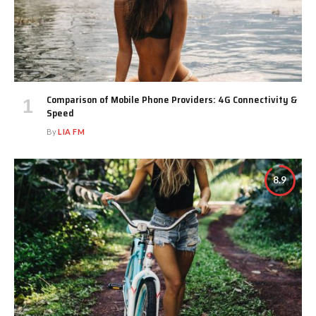
Comparison of Mobile Phone Providers: 4G Connectivity &
Speed
By
LIA FM
8.9