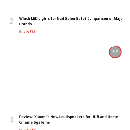
Which LED Lights for Nail Salon Safe? Comparison of Major
Brands
By
LIA FM
8.9
Review: Xiaomi’s New Loudspeakers for Hi-fi and Home
Cinema Systems
By
LIA FM