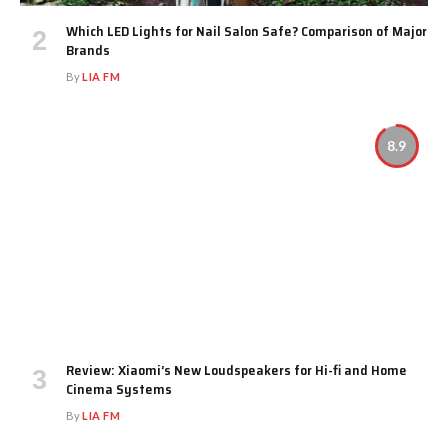
Which LED Lights for Nail Salon Safe? Comparison of Major
Brands
By
LIA FM
8.9
Review: Xiaomi’s New Loudspeakers for Hi-fi and Home
Cinema Systems
By
LIA FM