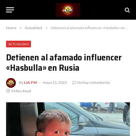
Home
»
Actualidad
»
Detienen al afamado influencer «Hasbulla» en Rusia
ACTUALIDAD
Detienen al afamado influencer
«Hasbulla» en Rusia
By
LIA FM
mayo 11, 2023
No hay comentarios
3 Mins Read