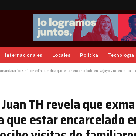
Internacionales
Locales
Politica
Tecnología
mandatario Danilo Medina tendría que estar encarcelado en Najayo y no en su casa d
 Juan TH revela que exma
a que estar encarcelado e
ecibe visitas de familiar