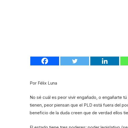
Por Félix Luna
No sé cuál es peor vivir engañado, o engañarte t
tienen, peor piensan que el PLD está fuera del pod
beneficio de la duda creen que de verdad ellos ti
El estado tiene tres poderes: poder legislativo (s