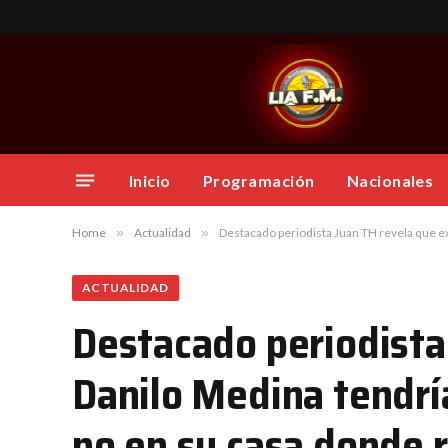
Inicio
Programación
Nacionales
Home
»
Actualidad
»
Destacado periodista Juan TH revela que ex
ACTUALIDAD
Destacado periodista
Danilo Medina tendrí
no en su casa donde r