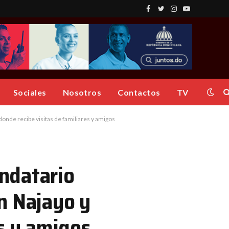
Facebook
Twitter
Instagram
YouTube
Sociales
Nosotros
Contactos
TV
onde recibe visitas de familiares y amigos
ndatario
n Najayo y
es y amigos