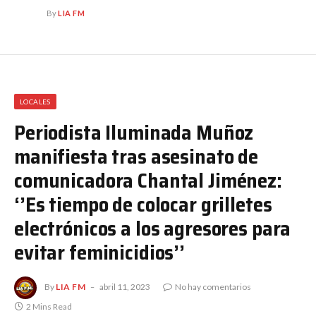
By
LIA FM
LOCALES
Periodista Iluminada Muñoz
manifiesta tras asesinato de
comunicadora Chantal Jiménez:
‘’Es tiempo de colocar grilletes
electrónicos a los agresores para
evitar feminicidios’’
By
LIA FM
abril 11, 2023
No hay comentarios
2 Mins Read