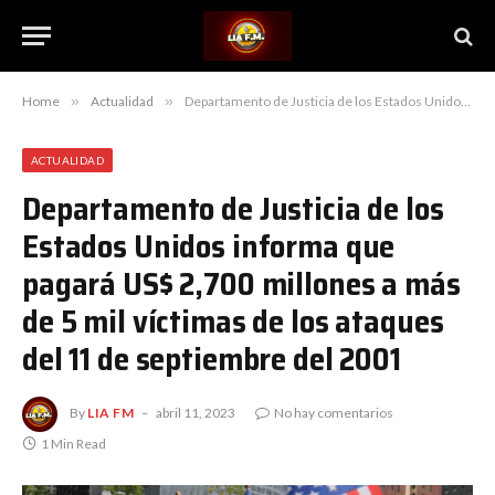
Home
»
Actualidad
»
Departamento de Justicia de los Estados Unidos informa que pagará US$ 2,700 millones a más de 5 mil víctimas de los ataques del 11 de septiembre del 2001
ACTUALIDAD
Departamento de Justicia de los
Estados Unidos informa que
pagará US$ 2,700 millones a más
de 5 mil víctimas de los ataques
del 11 de septiembre del 2001
By
LIA FM
abril 11, 2023
No hay comentarios
1 Min Read