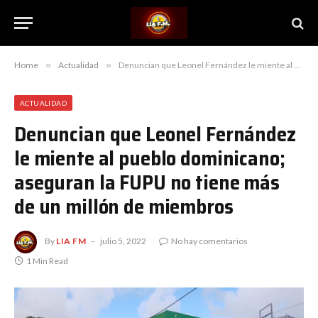
Home
»
Actualidad
»
Denuncian que Leonel Fernández le miente al pueblo dominicano; aseguran la FUPU no tiene más de un millón de miembros
ACTUALIDAD
Denuncian que Leonel Fernández
le miente al pueblo dominicano;
aseguran la FUPU no tiene más
de un millón de miembros
By
LIA FM
julio 5, 2022
No hay comentarios
1 Min Read