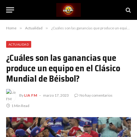
Home
»
Actualidad
»
¿Cuáles son las ganancias que produce un equipo en el Clásico Mundial de Béisbol?
ACTUALIDAD
¿Cuáles son las ganancias que
produce un equipo en el Clásico
Mundial de Béisbol?
By
LIA FM
marzo 17, 2023
No hay comentarios
1 Min Read