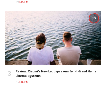
By
LIA FM
8.9
Review: Xiaomi’s New Loudspeakers for Hi-fi and Home
Cinema Systems
By
LIA FM