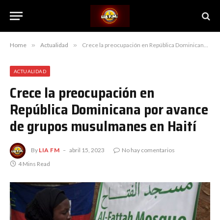
Home
»
Actualidad
»
Crece la preocupación en República Dominicana por avance de grupos musulmanes en Haití
ACTUALIDAD
Crece la preocupación en
República Dominicana por avance
de grupos musulmanes en Haití
By
LIA FM
abril 15, 2023
No hay comentarios
4 Mins Read