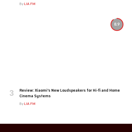
By
LIA FM
8.9
Review: Xiaomi’s New Loudspeakers for Hi-fi and Home
Cinema Systems
By
LIA FM