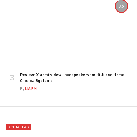
8.9
Review: Xiaomi’s New Loudspeakers for Hi-fi and Home
Cinema Systems
By
LIA FM
ACTUALIDAD