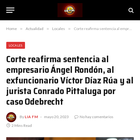
Home
»
Actualidad
»
Locales
»
Corte reafirma sentencia al empresario Ángel Rondón, al exfuncionario Víctor Díaz Rúa y al jurista Conrado Pittaluga por caso Odebrecht
LOCALES
Corte reafirma sentencia al
empresario Ángel Rondón, al
exfuncionario Víctor Díaz Rúa y al
jurista Conrado Pittaluga por
caso Odebrecht
By
LIA FM
mayo 20, 2023
No hay comentarios
2 Mins Read