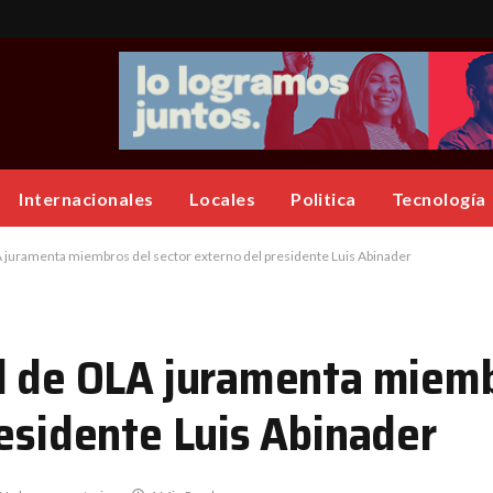
Internacionales
Locales
Politica
Tecnología
 juramenta miembros del sector externo del presidente Luis Abinader
l de OLA juramenta miemb
residente Luis Abinader