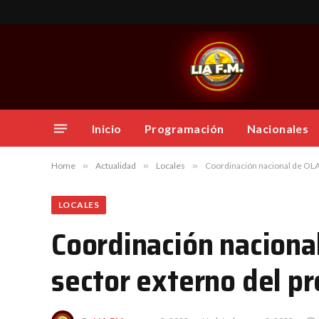
Inicio
Programación
Nacionales
Home
»
Actualidad
»
Locales
»
Coordinación nacional de OLA
LOCALES
Coordinación naciona
sector externo del p