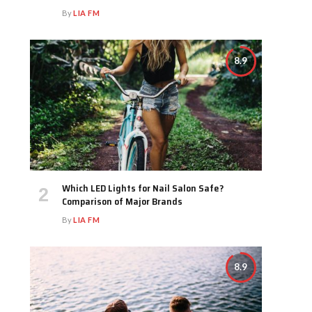
By
LIA FM
8.9
Which LED Lights for Nail Salon Safe?
Comparison of Major Brands
By
LIA FM
8.9