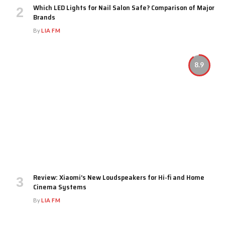
Which LED Lights for Nail Salon Safe? Comparison of Major
Brands
By
LIA FM
8.9
Review: Xiaomi’s New Loudspeakers for Hi-fi and Home
Cinema Systems
By
LIA FM