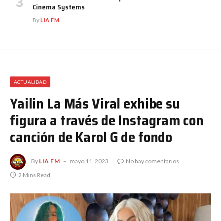
Cinema Systems
By
LIA FM
ACTUALIDAD
Yailin La Más Viral exhibe su
figura a través de Instagram con
canción de Karol G de fondo
By
LIA FM
mayo 11, 2023
No hay comentarios
2 Mins Read