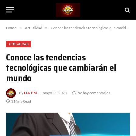
Home
»
Actualidad
»
Conoce las tendencias tecnológicas que cambiarán el mundo
ACTUALIDAD
Conoce las tendencias
tecnológicas que cambiarán el
mundo
By
LIA FM
mayo 11, 2023
No hay comentarios
3 Mins Read