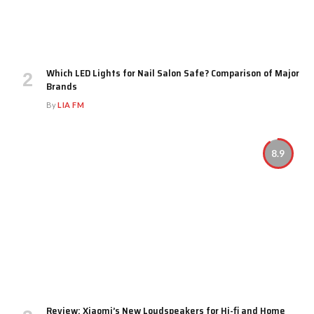
Which LED Lights for Nail Salon Safe? Comparison of Major
Brands
By
LIA FM
8.9
Review: Xiaomi’s New Loudspeakers for Hi-fi and Home