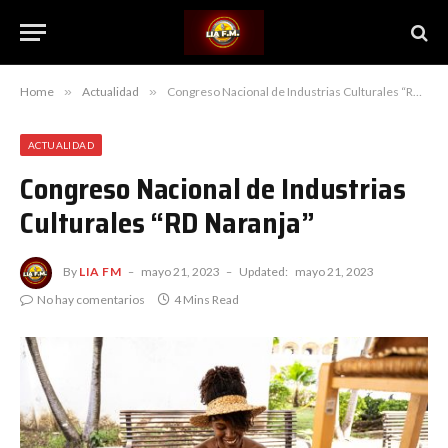
Home
»
Actualidad
»
Congreso Nacional de Industrias Culturales “RD Naranja”
ACTUALIDAD
Congreso Nacional de Industrias
Culturales “RD Naranja”
By
LIA FM
mayo 21, 2023
Updated:
mayo 21, 2023
No hay comentarios
4 Mins Read