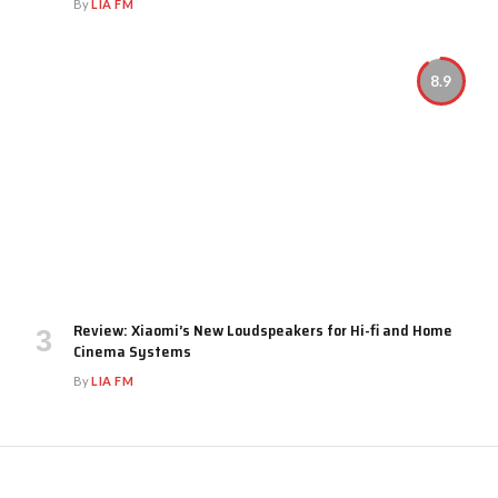
By
LIA FM
8.9
Review: Xiaomi’s New Loudspeakers for Hi-fi and Home
Cinema Systems
By
LIA FM