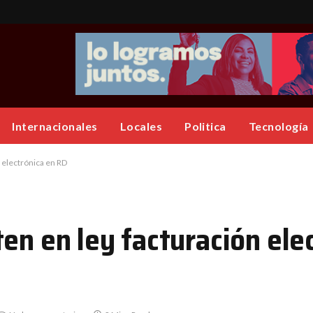
Internacionales
Locales
Politica
Tecnología
 electrónica en RD
en en ley facturación ele