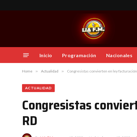
Inicio
Programación
Nacionales
Home
»
Actualidad
»
Congresistas convierten en ley facturación
ACTUALIDAD
Congresistas conviert
RD