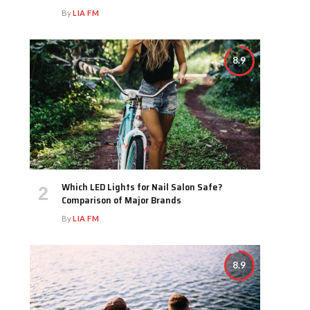
By
LIA FM
8.9
Which LED Lights for Nail Salon Safe?
Comparison of Major Brands
By
LIA FM
8.9