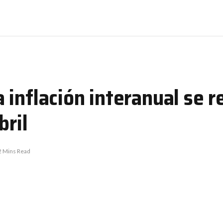
inflación interanual se r
bril
2 Mins Read