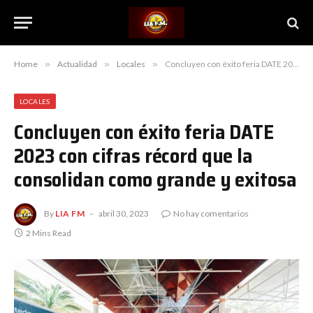
Home
»
Actualidad
»
Locales
»
Concluyen con éxito feria DATE 2023 con cifras récord que la consolidan como grande y exitosa
LOCALES
Concluyen con éxito feria DATE
2023 con cifras récord que la
consolidan como grande y exitosa
By
LIA FM
abril 30, 2023
No hay comentarios
2 Mins Read