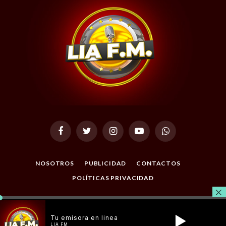
Facebook
Twitter
Instagram
YouTube
WhatsApp
NOSOTROS
PUBLICIDAD
CONTACTOS
POLÍTICAS PRIVACIDAD
© 2026 Todos los Derechos Reservados. Desarrollado por
Masterclic.Net
.
Tu emisora en linea
LIA FM