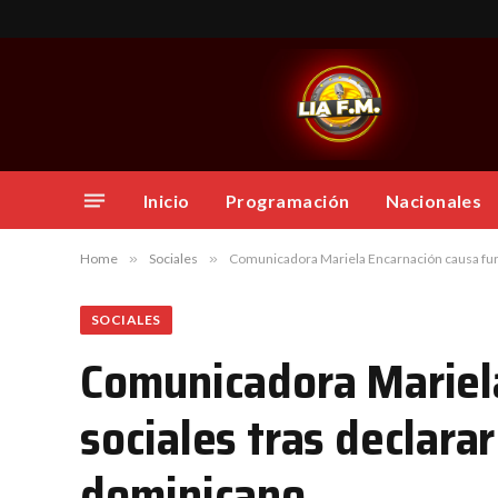
Inicio
Programación
Nacionales
Home
»
Sociales
»
Comunicadora Mariela Encarnación causa furo
SOCIALES
Comunicadora Mariela
sociales tras declara
dominicano