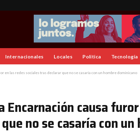
Internacionales
Locales
Politica
Tecnología
r en las redes sociales tras declarar que no se casaría con un hombre dominicano
 Encarnación causa furor 
r que no se casaría con u