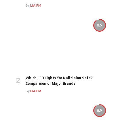
By
LIA FM
8.9
Which LED Lights for Nail Salon Safe?
Comparison of Major Brands
By
LIA FM
8.9