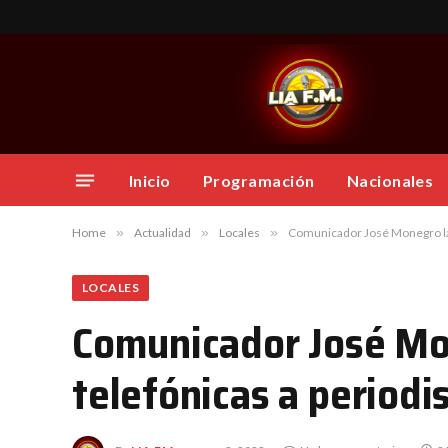
Inicio
Programación
Nacionales
Home
»
Actualidad
»
Locales
»
Comunicador José Monegro lam
LOCALES
Comunicador José Mo
telefónicas a period