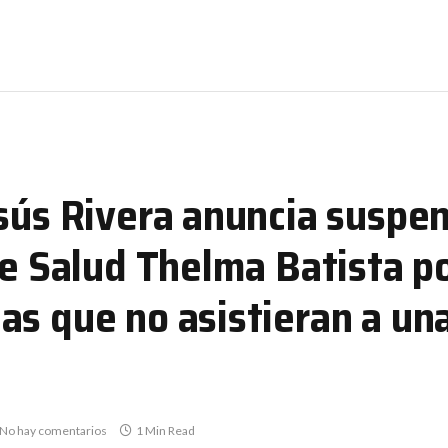
sús Rivera anuncia suspen
 de Salud Thelma Batista 
as que no asistieran a una
No hay comentarios
1 Min Read