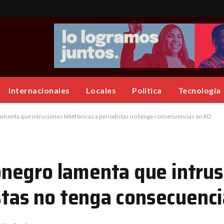
Internacionales
Locales
Politica
Tecnología
enta que intrusiones telefónicas a periodistas no tenga consecuencias en RD
negro lamenta que intrus
istas no tenga consecuenc