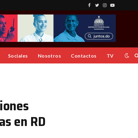
Facebook
Twitter
Instagram
YouTube
Sociales
Nosotros
Contactos
TV
iones
ias en RD