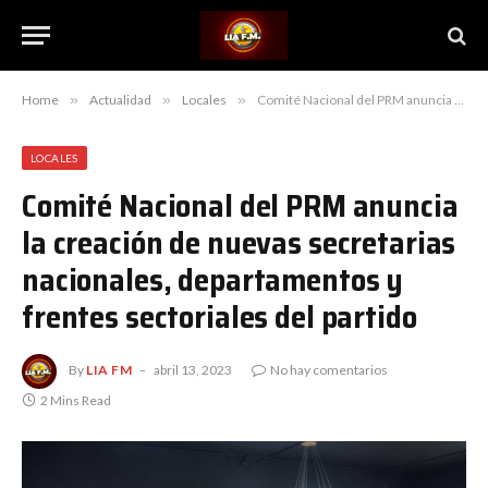
Home
»
Actualidad
»
Locales
»
Comité Nacional del PRM anuncia la creación de nuevas secretarias nacionales, departamentos y frentes sectoriales del partido
LOCALES
Comité Nacional del PRM anuncia
la creación de nuevas secretarias
nacionales, departamentos y
frentes sectoriales del partido
By
LIA FM
abril 13, 2023
No hay comentarios
2 Mins Read