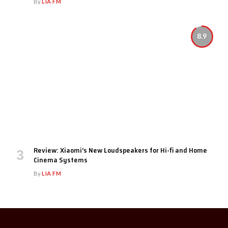
By
LIA FM
8.9
Review: Xiaomi’s New Loudspeakers for Hi-fi and Home
Cinema Systems
By
LIA FM