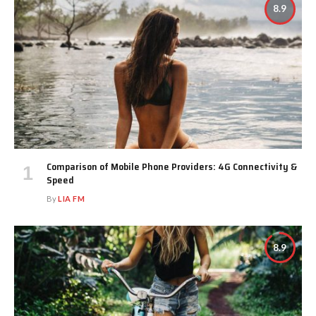
8.9
Comparison of Mobile Phone Providers: 4G Connectivity &
Speed
By
LIA FM
8.9