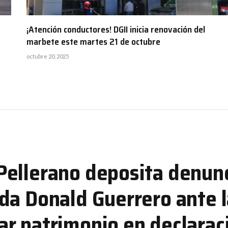
¡Atención conductores! DGII inicia renovación del
marbete este martes 21 de octubre
octubre 20, 2025
ellerano deposita denunc
da Donald Guerrero ante 
r patrimonio en declarac