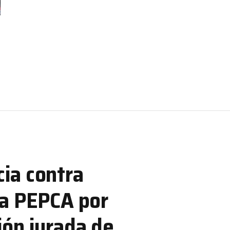
ia contra
la PEPCA por
ión jurada de