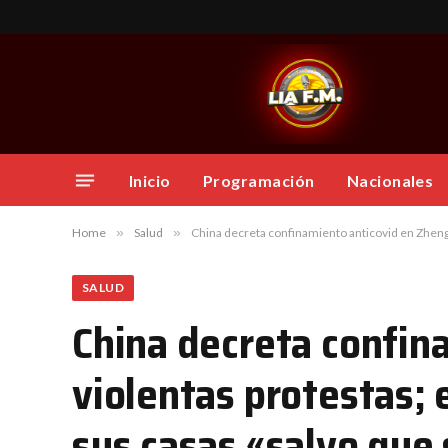
Inicio
Programación
Nacionales
Home
»
Salud
»
China decreta confinamiento anticovid en Zheng
SALUD
China decreta confin
violentas protestas;
sus casas «salvo que