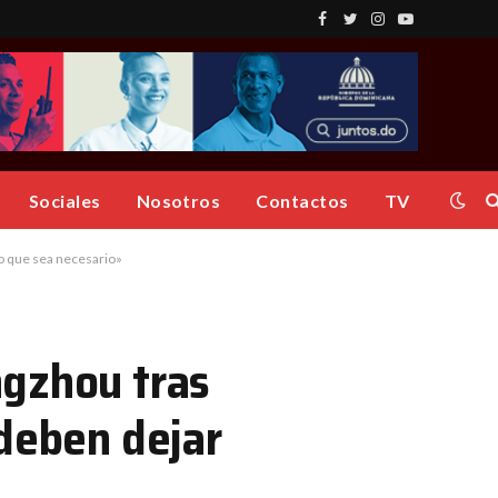
Facebook
Twitter
Instagram
YouTube
Sociales
Nosotros
Contactos
TV
vo que sea necesario»
ngzhou tras
 deben dejar