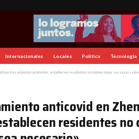
Internacionales
Locales
Politica
Tecnología
zhou tras violentas protestas; establecen residentes no deben dejar sus casas «sal
amiento anticovid en Zhe
 establecen residentes no
 sea necesario»