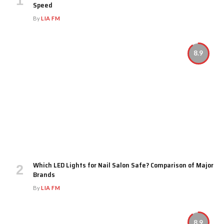
Speed
By
LIA FM
8.9
Which LED Lights for Nail Salon Safe? Comparison of Major
Brands
By
LIA FM
8.9