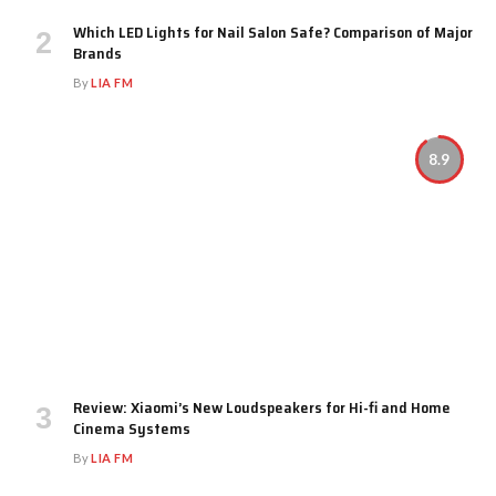
Which LED Lights for Nail Salon Safe? Comparison of Major
Brands
By
LIA FM
8.9
Review: Xiaomi’s New Loudspeakers for Hi-fi and Home
Cinema Systems
By
LIA FM