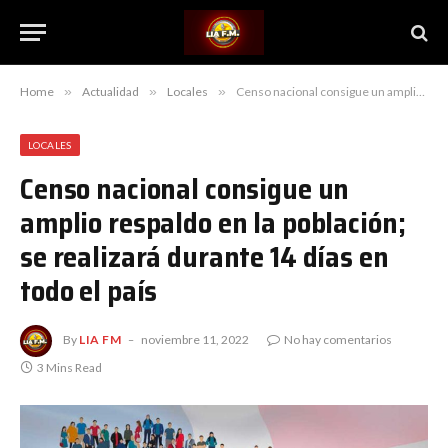
Home
»
Actualidad
»
Locales
»
Censo nacional consigue un amplio respaldo en la población; se realizará durante 14 días en todo el país
LOCALES
Censo nacional consigue un
amplio respaldo en la población;
se realizará durante 14 días en
todo el país
By
LIA FM
noviembre 11, 2022
No hay comentarios
3 Mins Read