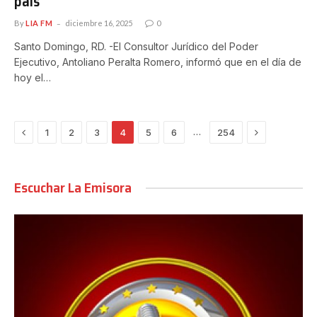
país
By
LIA FM
diciembre 16, 2025
0
Santo Domingo, RD. -El Consultor Jurídico del Poder
Ejecutivo, Antoliano Peralta Romero, informó que en el día de
hoy el…
Previous
Next
…
1
2
3
4
5
6
254
Escuchar La Emisora