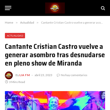
Home
»
Actualidad
»
Cantante Cristian Castro vuelve a generar asombro tras desnudarse en pleno show de Miranda
ACTUALIDAD
Cantante Cristian Castro vuelve a
generar asombro tras desnudarse
en pleno show de Miranda
By
LIA FM
abril 23, 2023
No hay comentarios
3 Mins Read