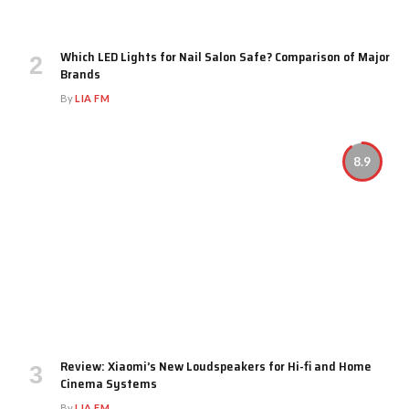
Which LED Lights for Nail Salon Safe? Comparison of Major
Brands
By
LIA FM
8.9
Review: Xiaomi’s New Loudspeakers for Hi-fi and Home
Cinema Systems
By
LIA FM