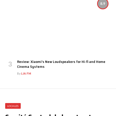
8.9
Review: Xiaomi’s New Loudspeakers for Hi-fi and Home
Cinema Systems
By
LIA FM
LOCALES