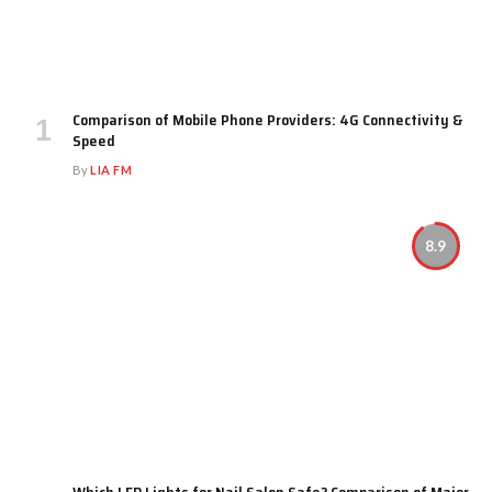
Comparison of Mobile Phone Providers: 4G Connectivity &
Speed
By
LIA FM
8.9
Which LED Lights for Nail Salon Safe? Comparison of Major