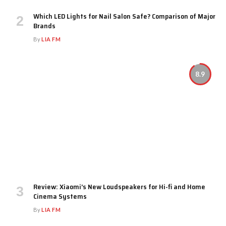
Which LED Lights for Nail Salon Safe? Comparison of Major
Brands
By
LIA FM
8.9
Review: Xiaomi’s New Loudspeakers for Hi-fi and Home
Cinema Systems
By
LIA FM