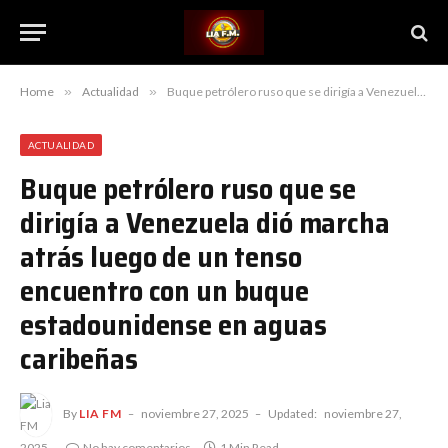
Home
»
Actualidad
»
Buque petrólero ruso que se dirigía a Venezuela dió marcha atrás luego de un tenso encuentro con un buque estadounidense en aguas caribeñas
ACTUALIDAD
Buque petrólero ruso que se
dirigía a Venezuela dió marcha
atrás luego de un tenso
encuentro con un buque
estadounidense en aguas
caribeñas
By
LIA FM
noviembre 27, 2025
Updated:
noviembre 27,
2025
No hay comentarios
1 Min Read