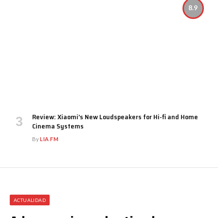
8.9
Review: Xiaomi’s New Loudspeakers for Hi-fi and Home
Cinema Systems
By
LIA FM
ACTUALIDAD