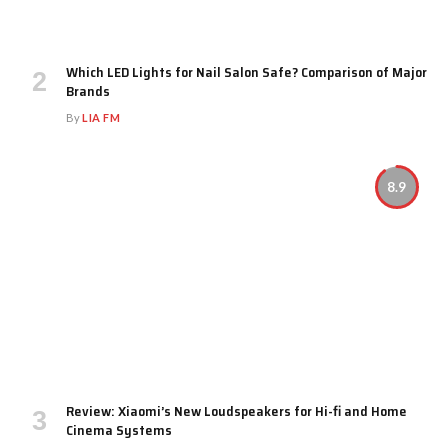
Which LED Lights for Nail Salon Safe? Comparison of Major
Brands
By
LIA FM
8.9
Review: Xiaomi’s New Loudspeakers for Hi-fi and Home
Cinema Systems