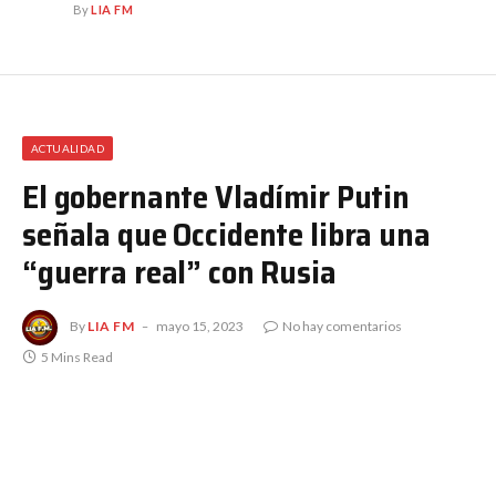
By
LIA FM
ACTUALIDAD
El gobernante Vladímir Putin
señala que Occidente libra una
“guerra real” con Rusia
By
LIA FM
mayo 15, 2023
No hay comentarios
5 Mins Read