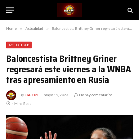
Home
»
Actualidad
»
Baloncestista Brittney Griner regresará este viernes a la WNBA tras apresamiento en Rusia
ACTUALIDAD
Baloncestista Brittney Griner
regresará este viernes a la WNBA
tras apresamiento en Rusia
By
LIA FM
mayo 19, 2023
No hay comentarios
4 Mins Read