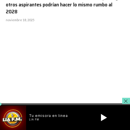
otros aspirantes podrían hacer lo mismo rumbo al
2028
noviembre 18, 2025
#VIDEO Periodista Guillermo Gómez responsabiliza a
Leonel Fernández de iniciar la era de la corrupción y el
Tu emisora en linea
narcotráfico en el Estado dominicano
LIA FM
noviembre 13, 2025