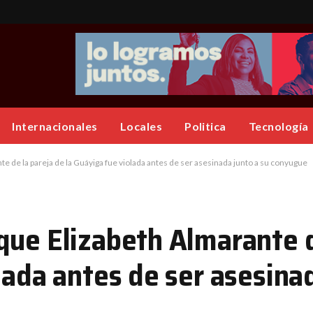
Internacionales
Locales
Politica
Tecnología
e de la pareja de la Guáyiga fue violada antes de ser asesinada junto a su conyugue
que Elizabeth Almarante d
lada antes de ser asesinad