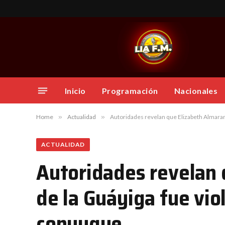
Inicio
Programación
Nacionales
Home
»
Actualidad
»
Autoridades revelan que Elizabeth Almarant
ACTUALIDAD
Autoridades revelan 
de la Guáyiga fue vio
conyugue