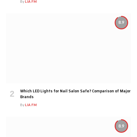
By
LIA FM
8.9
Which LED Lights for Nail Salon Safe? Comparison of Major
Brands
By
LIA FM
8.9