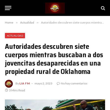
Home
»
Actualidad
»
Autoridades descubren siete cuerpos mientras buscaban a dos jovencitas desaparecidas en una propiedad rural de Oklahoma
ACTUALIDAD
Autoridades descubren siete
cuerpos mientras buscaban a dos
jovencitas desaparecidas en una
propiedad rural de Oklahoma
By
LIA FM
mayo 2, 2023
No hay comentarios
3 Mins Read