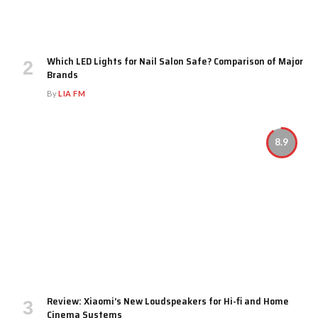
Which LED Lights for Nail Salon Safe? Comparison of Major
Brands
By
LIA FM
8.9
Review: Xiaomi’s New Loudspeakers for Hi-fi and Home
Cinema Systems