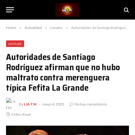
Home
»
Actualidad
»
Locales
»
Autoridades de Santiago Rodríguez afirman que no hubo maltrato contra merenguera típica Fefita La Grande
LOCALES
Autoridades de Santiago
Rodríguez afirman que no hubo
maltrato contra merenguera
típica Fefita La Grande
By
LIA FM
mayo 4, 2023
No hay comentarios
2 Mins Read