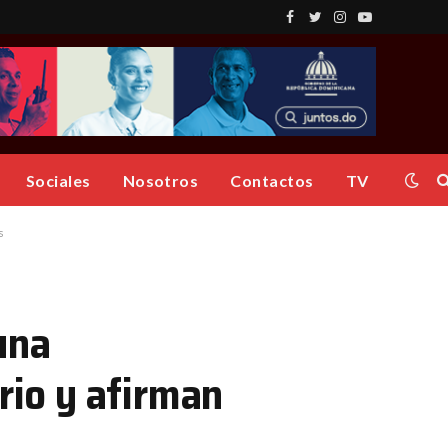
Facebook
Twitter
Instagram
YouTube
Sociales
Nosotros
Contactos
TV
s
una
rio y afirman