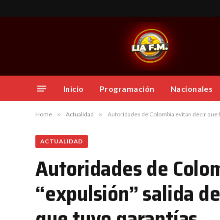
Inicio
Programación
Nacionales
Home
»
Actualidad
»
Autoridades de Colombia evitan decir que fu
ACTUALIDAD
Autoridades de Colom
“expulsión” salida de
que tuvo garantías