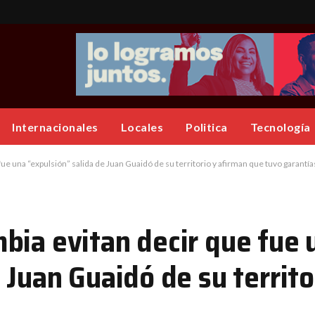
Internacionales
Locales
Politica
Tecnología
e una “expulsión” salida de Juan Guaidó de su territorio y afirman que tuvo garantía
bia evitan decir que fue 
 Juan Guaidó de su territo