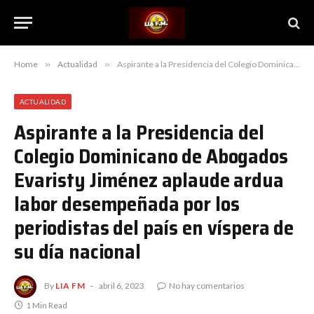
Home
»
Actualidad
»
Aspirante a la Presidencia del Colegio Dominicano de Abogados Evaristy Jiménez aplaude ardua labor desempeñada por los periodistas del país en víspera de su día nacional
ACTUALIDAD
Aspirante a la Presidencia del
Colegio Dominicano de Abogados
Evaristy Jiménez aplaude ardua
labor desempeñada por los
periodistas del país en víspera de
su día nacional
By
LIA FM
abril 6, 2023
No hay comentarios
1 Min Read