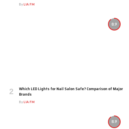
By
LIA FM
8.9
Which LED Lights for Nail Salon Safe? Comparison of Major
Brands
By
LIA FM
8.9