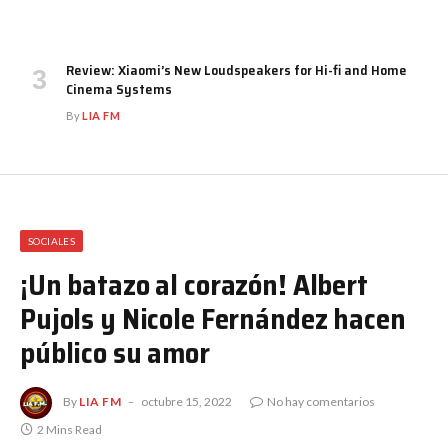
Review: Xiaomi’s New Loudspeakers for Hi-fi and Home
Cinema Systems
By
LIA FM
SOCIALES
¡Un batazo al corazón! Albert
Pujols y Nicole Fernández hacen
público su amor
By
LIA FM
octubre 15, 2022
No hay comentarios
2 Mins Read