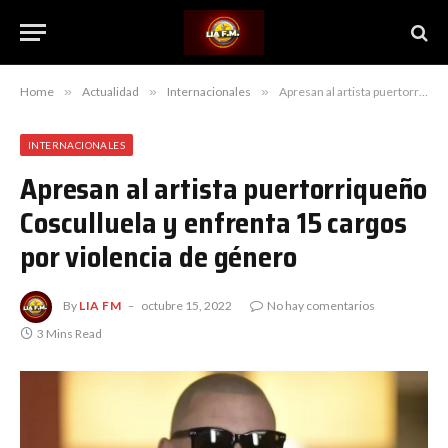
Home
»
Actualidad
»
Internacionales
»
Apresan al artista puertorriqueño Cosculluela y enfrenta 15 cargos por violencia de género
INTERNACIONALES
Apresan al artista puertorriqueño
Cosculluela y enfrenta 15 cargos
por violencia de género
By
LIA FM
octubre 15, 2022
No hay comentarios
3 Mins Read