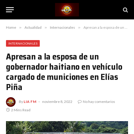
Home
»
Actualidad
»
Internacionales
»
Apresan a la esposa de un gobernador haitiano en vehículo cargado de municiones en Elías Piña
INTERNACIONALES
Apresan a la esposa de un
gobernador haitiano en vehículo
cargado de municiones en Elías
Piña
By
LIA FM
noviembre 8, 2022
No hay comentarios
2 Mins Read