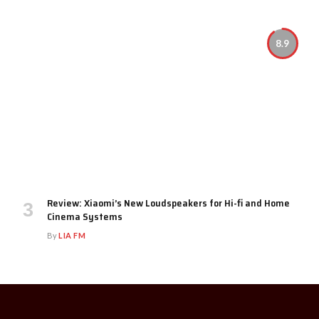
8.9
Review: Xiaomi’s New Loudspeakers for Hi-fi and Home
Cinema Systems
By
LIA FM