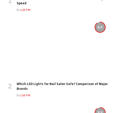
Speed
By
LIA FM
8.9
Which LED Lights for Nail Salon Safe? Comparison of Major
Brands
By
LIA FM
8.9