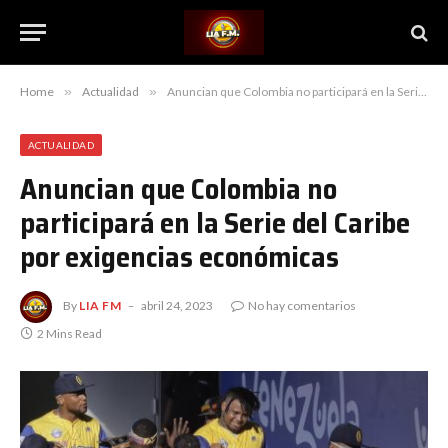
Home
»
Actualidad
»
Anuncian que Colombia no participará en la Serie del Caribe por exigencias económicas
ACTUALIDAD
Anuncian que Colombia no
participará en la Serie del Caribe
por exigencias económicas
By
LIA FM
abril 24, 2023
No hay comentarios
2 Mins Read