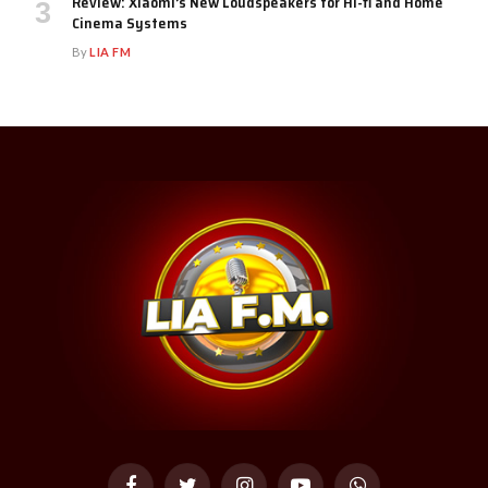
Review: Xiaomi’s New Loudspeakers for Hi-fi and Home
Cinema Systems
By
LIA FM