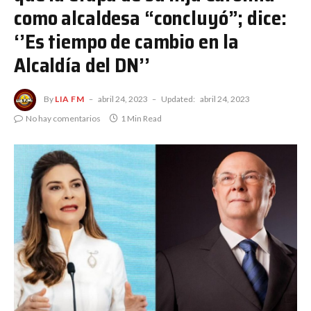
como alcaldesa “concluyó”; dice:
‘’Es tiempo de cambio en la
Alcaldía del DN’’
By
LIA FM
abril 24, 2023
Updated:
abril 24, 2023
No hay comentarios
1 Min Read